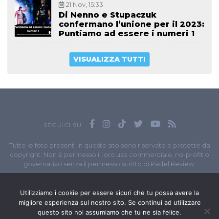
21 Nov, 15:33
Di Nenno e Stupaczuk
confermano l’unione per il 2023:
Puntiamo ad essere i numeri 1
VISUALIZZA TUTTI
SEGUICI SU
Tutte le foto presenti in questo sito sono riservate e protette da
copyright. Non è permesso il loro uso commerciale, no-profit o
governativo senza il permesso scritto di Padel Review.
Owned by
Sportando
// Sportando di
Carchia Emiliano
//
Contatti
// P.I. 11965351007
Utilizziamo i cookie per essere sicuri che tu possa avere la
migliore esperienza sul nostro sito. Se continui ad utilizzare
© Copyright 2020-2026 // Web Developer
Matteo Manna
questo sito noi assumiamo che tu ne sia felice.