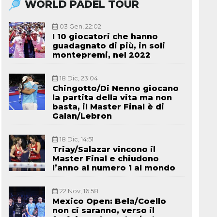
WORLD PADEL TOUR
03 Gen, 22:02
I 10 giocatori che hanno
guadagnato di più, in soli
montepremi, nel 2022
18 Dic, 23:04
Chingotto/Di Nenno giocano
la partita della vita ma non
basta, il Master Final è di
Galan/Lebron
18 Dic, 14:51
Triay/Salazar vincono il
Master Final e chiudono
l’anno al numero 1 al mondo
22 Nov, 16:58
Mexico Open: Bela/Coello
non ci saranno, verso il