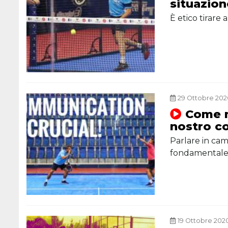
situazio
È etico tirare
29 Ottobre 2020
Come m
nostro c
Parlare in ca
fondamental
19 Ottobre 2020