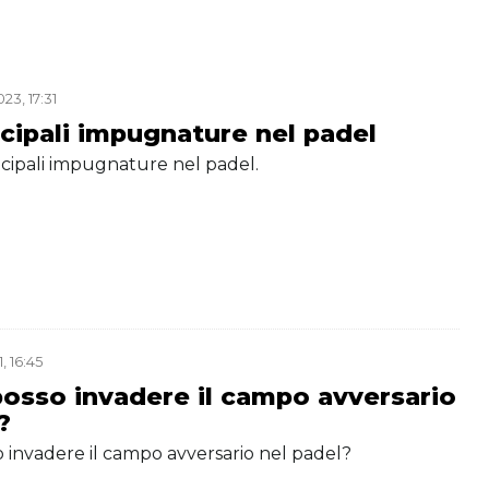
3, 17:31
ncipali impugnature nel padel
ncipali impugnature nel padel.
, 16:45
osso invadere il campo avversario
?
 invadere il campo avversario nel padel?