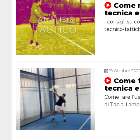
Come mi
tecnica e
I consigli su c
tecnico-tatti
19 Ottobre 2020
Come fa
tecnica e
Come fare l’usc
di Tapia, Lam