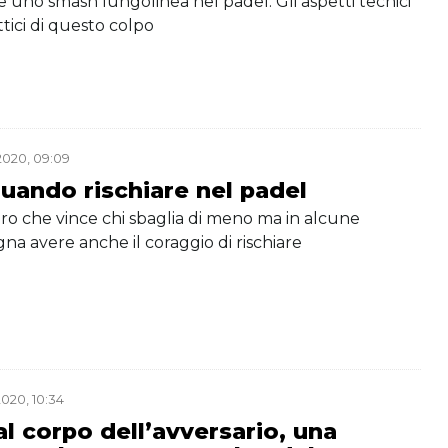
uno smash lungolinea nel padel. Gli aspetti tecnici
attici di questo colpo
020, 09:09
uando rischiare nel padel
ro che vince chi sbaglia di meno ma in alcune
gna avere anche il coraggio di rischiare
020, 10:34
al corpo dell’avversario, una