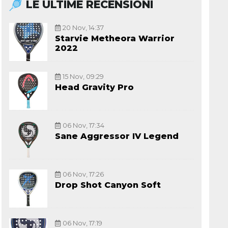
LE ULTIME RECENSIONI
20 Nov, 14:37
Starvie Metheora Warrior
2022
15 Nov, 09:29
Head Gravity Pro
06 Nov, 17:34
Sane Aggressor IV Legend
06 Nov, 17:26
Drop Shot Canyon Soft
06 Nov, 17:19