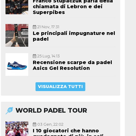
Franco Stupaczuk parla della
chiamata di Lebron e dei
Superpibes
21 Nov, 17:31
Le principali impugnature nel
padel
25 Lug, 14:13
Recensione scarpe da padel
Asics Gel Resolution
VISUALIZZA TUTTI
WORLD PADEL TOUR
03 Gen, 22:02
I 10 giocatori che hanno