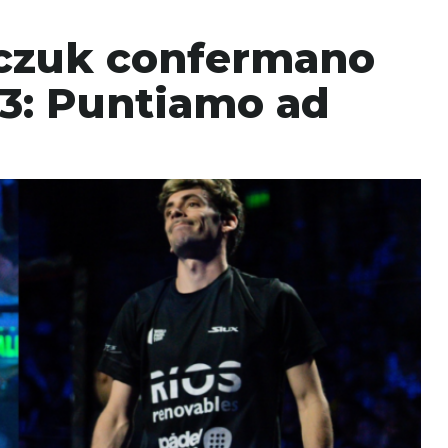
aczuk confermano
23: Puntiamo ad