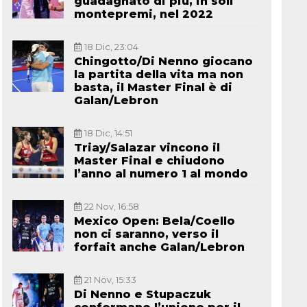
guadagnato di più, in soli
montepremi, nel 2022
18 Dic, 23:04
Chingotto/Di Nenno giocano
la partita della vita ma non
basta, il Master Final è di
Galan/Lebron
18 Dic, 14:51
Triay/Salazar vincono il
Master Final e chiudono
l’anno al numero 1 al mondo
22 Nov, 16:58
Mexico Open: Bela/Coello
non ci saranno, verso il
forfait anche Galan/Lebron
21 Nov, 15:33
Di Nenno e Stupaczuk