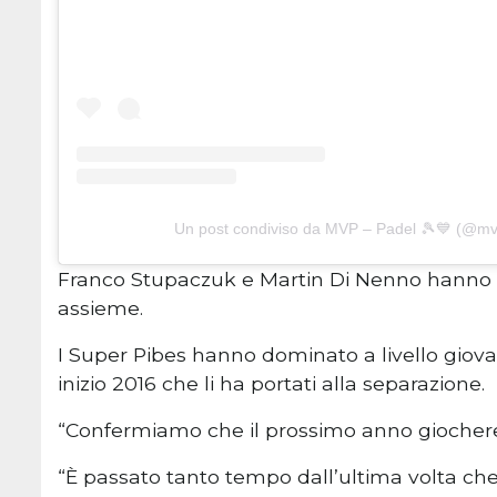
Un post condiviso da MVP – Padel 🎾💙 (@mv
Franco Stupaczuk e Martin Di Nenno hanno u
assieme.
I Super Pibes hanno dominato a livello giovan
inizio 2016 che li ha portati alla separazione.
“Confermiamo che il prossimo anno giocher
“È passato tanto tempo dall’ultima volta c