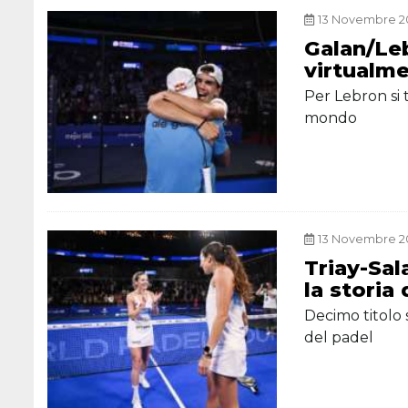
13 Novembre 20
Galan/Le
virtualme
Per Lebron si 
mondo
13 Novembre 20
Triay-Sal
la storia
Decimo titolo 
del padel