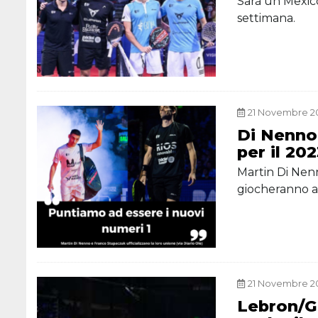
Sarà un Mexic
settimana.
21 Novembre 20
Di Nenno
per il 20
Martin Di Ne
giocheranno as
21 Novembre 20
Lebron/Ga