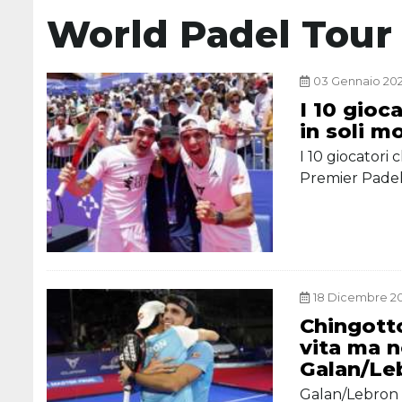
World Padel Tour
03 Gennaio 202
I 10 gioc
in soli m
I 10 giocator
Premier Padel
18 Dicembre 20
Chingotto
vita ma n
Galan/Le
Galan/Lebron 