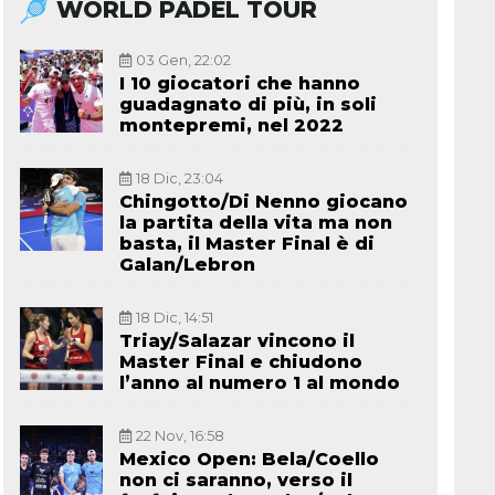
WORLD PADEL TOUR
03 Gen, 22:02
I 10 giocatori che hanno
guadagnato di più, in soli
montepremi, nel 2022
18 Dic, 23:04
Chingotto/Di Nenno giocano
la partita della vita ma non
basta, il Master Final è di
Galan/Lebron
18 Dic, 14:51
Triay/Salazar vincono il
Master Final e chiudono
l’anno al numero 1 al mondo
22 Nov, 16:58
Mexico Open: Bela/Coello
non ci saranno, verso il