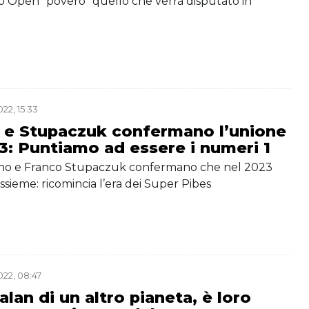
o Open “povero” quello che verrà disputato in
22, 15:33
 e Stupaczuk confermano l’unione
23: Puntiamo ad essere i numeri 1
nno e Franco Stupaczuk confermano che nel 2023
sieme: ricomincia l’era dei Super Pibes
22, 08:47
lan di un altro pianeta, è loro