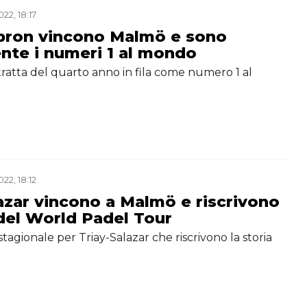
22, 18:17
bron vincono Malmö e sono
nte i numeri 1 al mondo
tratta del quarto anno in fila come numero 1 al
22, 18:12
azar vincono a Malmö e riscrivono
 del World Padel Tour
stagionale per Triay-Salazar che riscrivono la storia