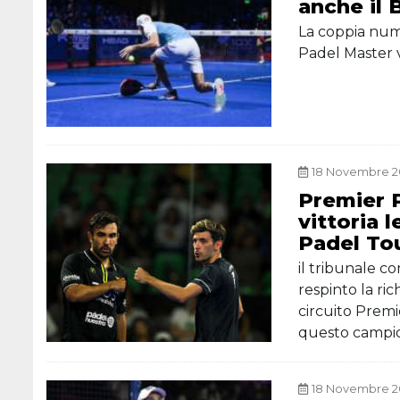
anche il
La coppia num
Padel Master v
18 Novembre 20
Premier 
vittoria 
Padel To
il tribunale 
respinto la ri
circuito Premi
questo campi
18 Novembre 20