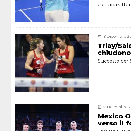
con una vittor
18 Dicembre 202
Triay/Sal
chiudono
Successo per 
22 Novembre 20
Mexico Op
verso il 