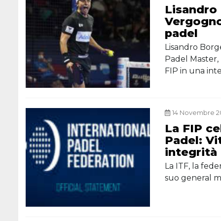
Lisandro 
Vergogno
padel
Lisandro Borg
Padel Master,
FIP in una int
14 Novembre 20
La FIP cel
Padel: Vi
integrità
La ITF, la fede
suo general m