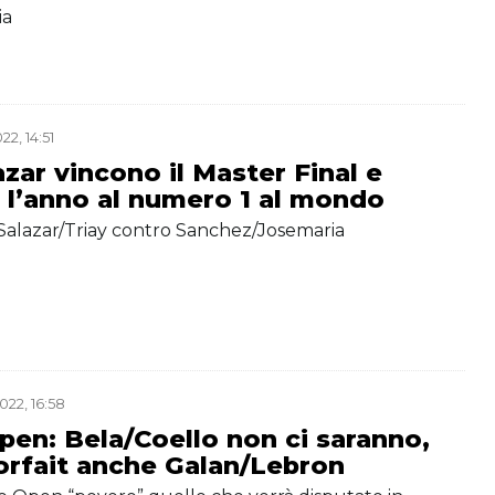
ia
2, 14:51
azar vincono il Master Final e
 l’anno al numero 1 al mondo
Salazar/Triay contro Sanchez/Josemaria
22, 16:58
en: Bela/Coello non ci saranno,
forfait anche Galan/Lebron