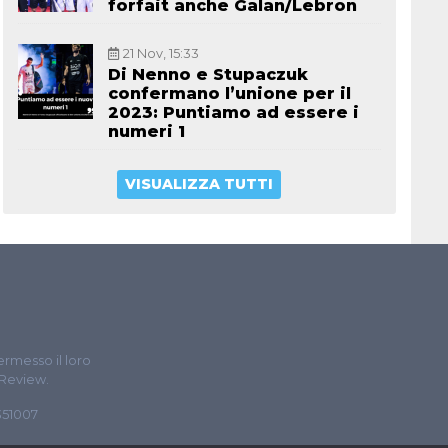
forfait anche Galan/Lebron
21 Nov, 15:33
Di Nenno e Stupaczuk
confermano l’unione per il
2023: Puntiamo ad essere i
numeri 1
VISUALIZZA TUTTI
ermesso il loro
 Review.
5351007