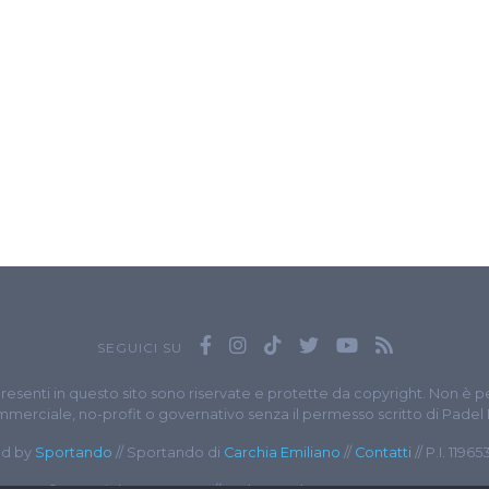
SEGUICI SU
presenti in questo sito sono riservate e protette da copyright. Non è p
merciale, no-profit o governativo senza il permesso scritto di Padel
d by
Sportando
// Sportando di
Carchia Emiliano
//
Contatti
// P.I. 1196