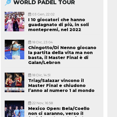
WORLD PADEL TOUR
03 Gen, 22:02
I 10 giocatori che hanno
guadagnato di più, in soli
montepremi, nel 2022
18 Dic, 23:04
Chingotto/Di Nenno giocano
la partita della vita ma non
basta, il Master Final è di
Galan/Lebron
18 Dic, 14:51
Triay/Salazar vincono il
Master Final e chiudono
l’anno al numero 1 al mondo
22 Nov, 16:58
Mexico Open: Bela/Coello
non ci saranno, verso il