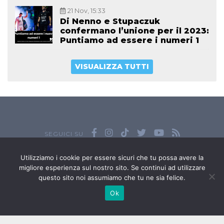
21 Nov, 15:33
Di Nenno e Stupaczuk
confermano l’unione per il 2023:
Puntiamo ad essere i numeri 1
VISUALIZZA TUTTI
SEGUICI SU
Tutte le foto presenti in questo sito sono riservate e protette da
Utilizziamo i cookie per essere sicuri che tu possa avere la
copyright. Non è permesso il loro uso commerciale, no-profit o
migliore esperienza sul nostro sito. Se continui ad utilizzare
governativo senza il permesso scritto di Padel Review.
questo sito noi assumiamo che tu ne sia felice.
Owned by
Sportando
// Sportando di
Carchia Emiliano
//
Contatti
Ok
// P.I. 11965351007
© Copyright 2020-2026 // Web Developer
Matteo Manna