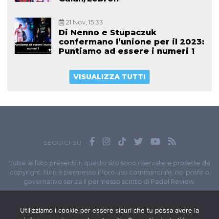
21 Nov, 15:33
Di Nenno e Stupaczuk
confermano l’unione per il 2023:
Puntiamo ad essere i numeri 1
VISUALIZZA TUTTI
SEGUICI SU
Tutte le foto presenti in questo sito sono riservate e protette da
copyright. Non è permesso il loro uso commerciale, no-profit o
governativo senza il permesso scritto di Padel Review.
Owned by
Sportando
// Sportando di
Carchia Emiliano
//
Contatti
// P.I. 11965351007
Utilizziamo i cookie per essere sicuri che tu possa avere la