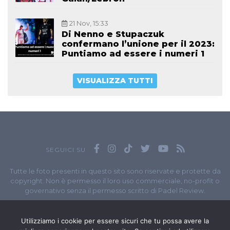
21 Nov, 15:33
Di Nenno e Stupaczuk
confermano l’unione per il 2023:
Puntiamo ad essere i numeri 1
VISUALIZZA TUTTI
SEGUICI SU
Tutte le foto presenti in questo sito sono riservate e protette da
copyright. Non è permesso il loro uso commerciale, no-profit o
governativo senza il permesso scritto di Padel Review.
Owned by
Sportando
// Sportando di
Carchia Emiliano
//
Contatti
// P.I. 11965351007
Utilizziamo i cookie per essere sicuri che tu possa avere la