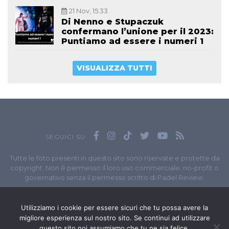
21 Nov, 15:33
Di Nenno e Stupaczuk
confermano l’unione per il 2023:
Puntiamo ad essere i numeri 1
VISUALIZZA TUTTI
SEGUICI SU
Tutte le foto presenti in questo sito sono riservate e protette da
copyright. Non è permesso il loro uso commerciale, no-profit o
governativo senza il permesso scritto di Padel Review.
Owned by
Sportando
// Sportando di
Carchia Emiliano
//
Contatti
// P.I. 11965351007
Utilizziamo i cookie per essere sicuri che tu possa avere la
migliore esperienza sul nostro sito. Se continui ad utilizzare
© Copyright 2020-2026 // Web Developer
Matteo Manna
questo sito noi assumiamo che tu ne sia felice.