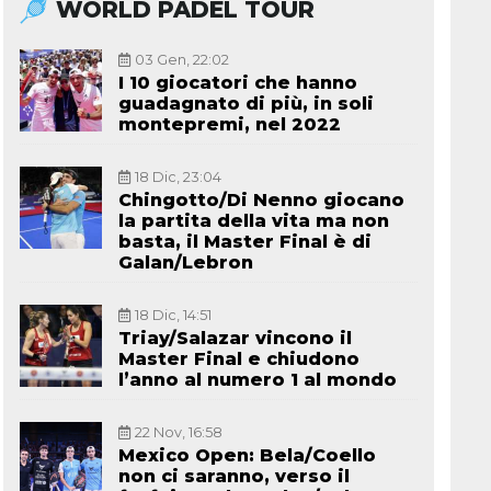
WORLD PADEL TOUR
03 Gen, 22:02
I 10 giocatori che hanno
guadagnato di più, in soli
montepremi, nel 2022
18 Dic, 23:04
Chingotto/Di Nenno giocano
la partita della vita ma non
basta, il Master Final è di
Galan/Lebron
18 Dic, 14:51
Triay/Salazar vincono il
Master Final e chiudono
l’anno al numero 1 al mondo
22 Nov, 16:58
Mexico Open: Bela/Coello
non ci saranno, verso il