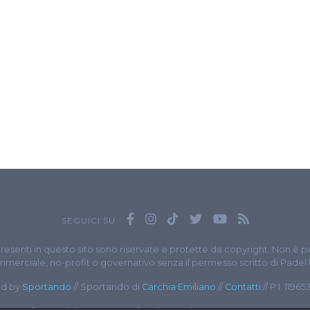
SEGUICI SU
presenti in questo sito sono riservate e protette da copyright. Non è p
merciale, no-profit o governativo senza il permesso scritto di Padel
d by
Sportando
// Sportando di
Carchia Emiliano
//
Contatti
// P.I. 1196