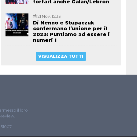
forfait anche Galan/Lebron
21 Nov, 15:33
Di Nenno e Stupaczuk
confermano l’unione per il
2023: Puntiamo ad essere i
numeri 1
VISUALIZZA TUTTI
ermesso il loro
 Review.
5351007