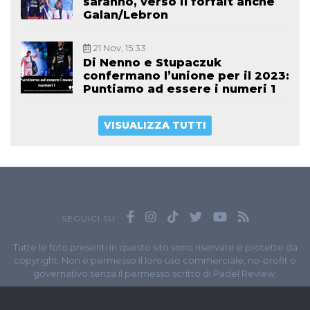
saranno, verso il forfait anche
Galan/Lebron
21 Nov, 15:33
Di Nenno e Stupaczuk
confermano l’unione per il 2023:
Puntiamo ad essere i numeri 1
VISUALIZZA TUTTI
SEGUICI SU
Tutte le foto presenti in questo sito sono riservate e protette da
copyright. Non è permesso il loro uso commerciale, no-profit o
governativo senza il permesso scritto di Padel Review.
Owned by
Sportando
// Sportando di
Carchia Emiliano
//
Contatti