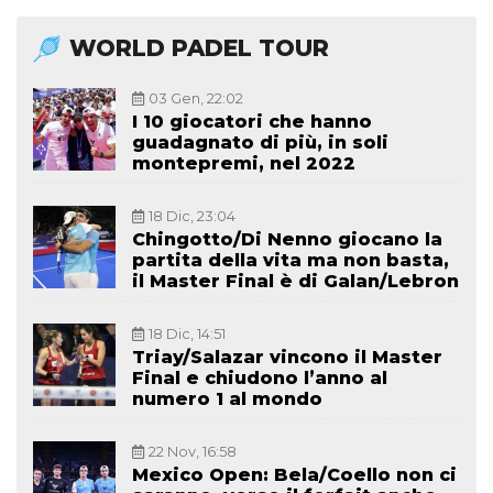
WORLD PADEL TOUR
03 Gen, 22:02
I 10 giocatori che hanno
guadagnato di più, in soli
montepremi, nel 2022
18 Dic, 23:04
Chingotto/Di Nenno giocano la
partita della vita ma non basta,
il Master Final è di Galan/Lebron
18 Dic, 14:51
Triay/Salazar vincono il Master
Final e chiudono l’anno al
numero 1 al mondo
22 Nov, 16:58
Mexico Open: Bela/Coello non ci