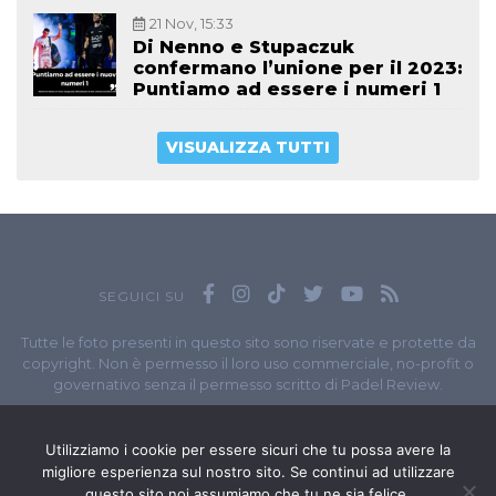
21 Nov, 15:33
Di Nenno e Stupaczuk
confermano l’unione per il 2023:
Puntiamo ad essere i numeri 1
VISUALIZZA TUTTI
SEGUICI SU
Tutte le foto presenti in questo sito sono riservate e protette da
copyright. Non è permesso il loro uso commerciale, no-profit o
governativo senza il permesso scritto di Padel Review.
Owned by
Sportando
// Sportando di
Carchia Emiliano
//
Contatti
// P.I. 11965351007
Utilizziamo i cookie per essere sicuri che tu possa avere la
migliore esperienza sul nostro sito. Se continui ad utilizzare
© Copyright 2020-2026 // Web Developer
Matteo Manna
questo sito noi assumiamo che tu ne sia felice.