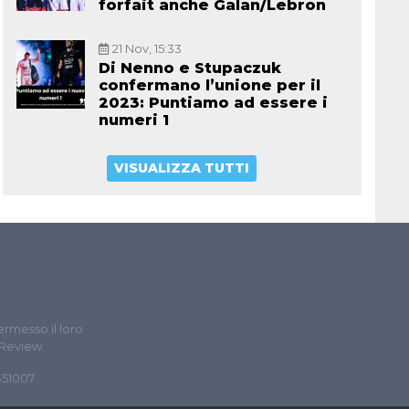
forfait anche Galan/Lebron
21 Nov, 15:33
Di Nenno e Stupaczuk
confermano l’unione per il
2023: Puntiamo ad essere i
numeri 1
VISUALIZZA TUTTI
ermesso il loro
 Review.
5351007