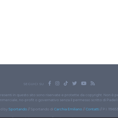
SEGUICI SU
presenti in questo sito sono riservate e protette da copyright. Non è p
merciale, no-profit o governativo senza il permesso scritto di Padel
d by
Sportando
// Sportando di
Carchia Emiliano
//
Contatti
// P.I. 1196