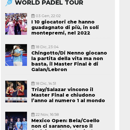
WORLD PADEL TOUR
03 Gen, 22:02
I 10 giocatori che hanno
guadagnato di più, in soli
montepremi, nel 2022
18 Dic, 23:04
Chingotto/Di Nenno giocano
la partita della vita ma non
basta, il Master Final è di
Galan/Lebron
18 Dic, 14:51
Triay/Salazar vincono il
Master Final e chiudono
l’anno al numero 1 al mondo
22 Nov, 16:58
Mexico Open: Bela/Coello
non ci saranno, verso il