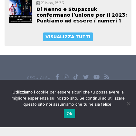
21 Nov, 15:33
Di Nenno e Stupaczuk
confermano l’unione per il 2023:
Puntiamo ad essere i numeri 1
VISUALIZZA TUTTI
SEGUICI SU
Tutte le foto presenti in questo sito sono riservate e protette da
Utilizziamo i cookie per essere sicuri che tu possa avere la
copyright. Non è permesso il loro uso commerciale, no-profit o
migliore esperienza sul nostro sito. Se continui ad utilizzare
governativo senza il permesso scritto di Padel Review.
questo sito noi assumiamo che tu ne sia felice.
Owned by
Sportando
// Sportando di
Carchia Emiliano
//
Contatti
Ok
// P.I. 11965351007
© Copyright 2020-2026 // Web Developer
Matteo Manna