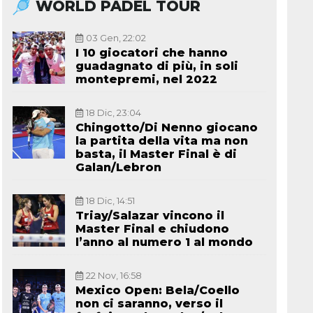
WORLD PADEL TOUR
03 Gen, 22:02
I 10 giocatori che hanno
guadagnato di più, in soli
montepremi, nel 2022
18 Dic, 23:04
Chingotto/Di Nenno giocano
la partita della vita ma non
basta, il Master Final è di
Galan/Lebron
18 Dic, 14:51
Triay/Salazar vincono il
Master Final e chiudono
l’anno al numero 1 al mondo
22 Nov, 16:58
Mexico Open: Bela/Coello
non ci saranno, verso il