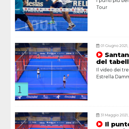
I punti più be
Tour
01 Giugno 2021, 
Santand
del tabel
Il video dei t
Estrella Dam
31 Maggio 2021, 
Il punt