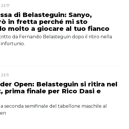
 23:17
ssa di Belasteguin: Sanyo,
ò in fretta perché mi sto
o molto a giocare al tuo fianco
critto da Fernando Belasteguin dopo il ritiro nella
 infortunio.
23:11
der Open: Belasteguin si ritira nel
, prima finale per Rico Dasi e
ella seconda semifinale del tabellone maschile al
pen