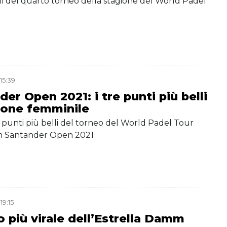
lli del quarto torneo della stagione del World Padel
15:39
er Open 2021: i tre punti più belli
lone femminile
re punti più belli del torneo del World Padel Tour
m Santander Open 2021
19:15
o più virale dell’Estrella Damm