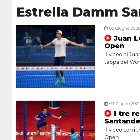
Estrella Damm Sa
05 Giugno 2021,
Juan L
Open
Il video di J
tappa del Wor
03 Giugno 2021,
I tre r
Santande
Il video con i
Open