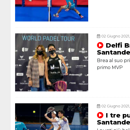
02 Giugno 2021,
Delfi 
Santande
Brea al suo pr
primo MVP
02 Giugno 2021,
I tre p
Santande