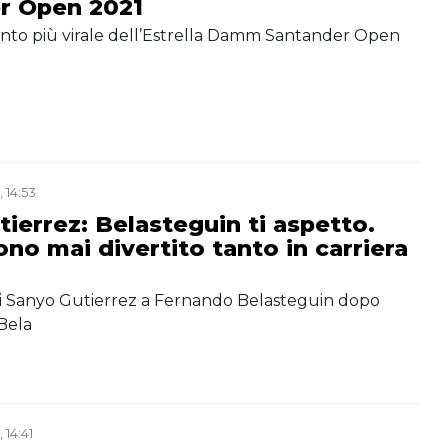
r Open 2021
punto più virale dell’Estrella Damm Santander Open
 14:53
ierrez: Belasteguin ti aspetto.
no mai divertito tanto in carriera
a
di Sanyo Gutierrez a Fernando Belasteguin dopo
 Bela
 14:41