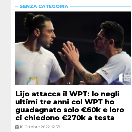
SENZA CATEGORIA
Lijo attacca il WPT: Io negli
ultimi tre anni col WPT ho
guadagnato solo €60k e loro
ci chiedono €270k a testa
18 Ottobre 2022, 12:39