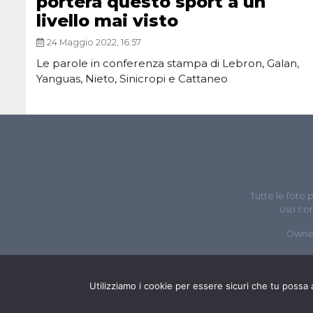
porterà questo sport a un
livello mai visto
24 Maggio 2022, 16:57
Le parole in conferenza stampa di Lebron, Galan,
Yanguas, Nieto, Sinicropi e Cattaneo
Tutte le foto 
uso com
Owne
Utilizziamo i cookie per essere sicuri che tu possa 