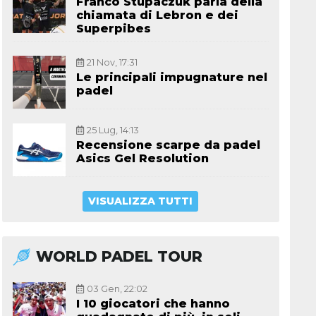
Franco Stupaczuk parla della
chiamata di Lebron e dei
Superpibes
21 Nov, 17:31
Le principali impugnature nel
padel
25 Lug, 14:13
Recensione scarpe da padel
Asics Gel Resolution
VISUALIZZA TUTTI
WORLD PADEL TOUR
03 Gen, 22:02
I 10 giocatori che hanno