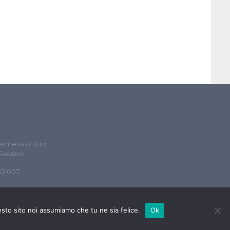
ermesso il loro
 Review.
5351007
esto sito noi assumiamo che tu ne sia felice.
Ok