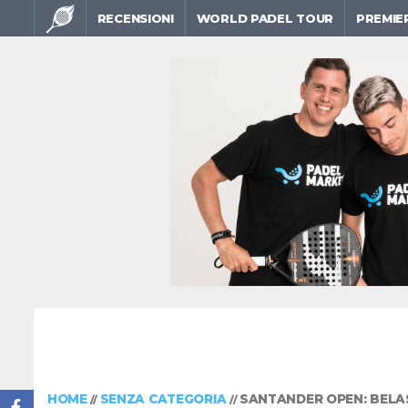
RECENSIONI
WORLD PADEL TOUR
PREMIE
HOME
SENZA CATEGORIA
SANTANDER OPEN: BELAST
//
//