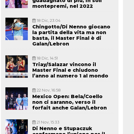
guadagnato di più, in soli
montepremi, nel 2022
18 Dic, 23:04
Chingotto/Di Nenno giocano
la partita della vita ma non
basta, il Master Final è di
Galan/Lebron
18 Dic, 14:51
Triay/Salazar vincono il
Master Final e chiudono
l’anno al numero 1 al mondo
22 Nov, 16:58
Mexico Open: Bela/Coello
non ci saranno, verso il
forfait anche Galan/Lebron
21 Nov, 15:33
Di Nenno e Stupaczuk