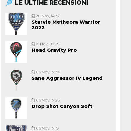
LE ULTIME RECENSIONI
20 Nov, 14:37
Starvie Metheora Warrior
2022
15 Nov, 09:29
Head Gravity Pro
06 Nov, 17:34
Sane Aggressor IV Legend
06 Nov, 17:26
Drop Shot Canyon Soft
06 Nov, 17:19