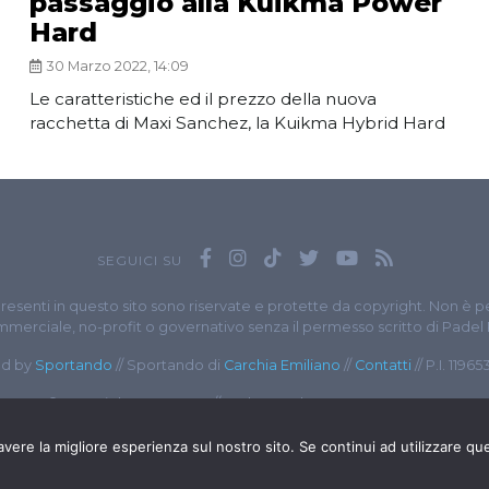
passaggio alla Kuikma Power
Hard
30 Marzo 2022, 14:09
Le caratteristiche ed il prezzo della nuova
racchetta di Maxi Sanchez, la Kuikma Hybrid Hard
SEGUICI SU
presenti in questo sito sono riservate e protette da copyright. Non è p
merciale, no-profit o governativo senza il permesso scritto di Padel
d by
Sportando
// Sportando di
Carchia Emiliano
//
Contatti
// P.I. 1196
© Copyright 2020-2026 // Web Developer
Matteo Manna
avere la migliore esperienza sul nostro sito. Se continui ad utilizzare qu