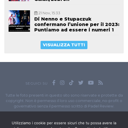
21 Nov, 15:33
Di Nenno e Stupaczuk
confermano l’unione per il 2023:
Puntiamo ad essere i numeri 1
VISUALIZZA TUTTI
SEGUICI SU
Tutte le foto presenti in questo sito sono riservate e protette da
copyright. Non è permesso il loro uso commerciale, no-profit o
governativo senza il permesso scritto di Padel Review.
Owned by
Sportando
// Sportando di
Carchia Emiliano
//
Contatti
// P.I. 11965351007
Utilizziamo i cookie per essere sicuri che tu possa avere la