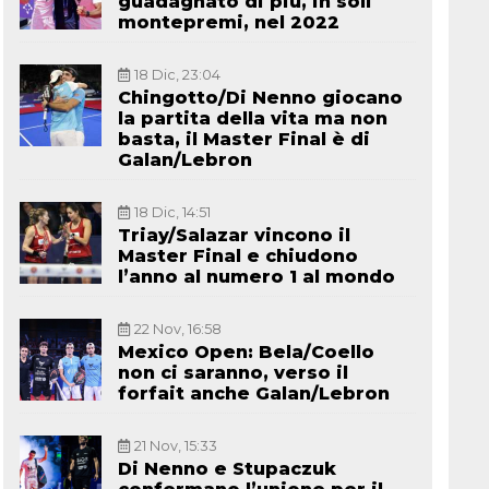
guadagnato di più, in soli
montepremi, nel 2022
18 Dic, 23:04
Chingotto/Di Nenno giocano
la partita della vita ma non
basta, il Master Final è di
Galan/Lebron
18 Dic, 14:51
Triay/Salazar vincono il
Master Final e chiudono
l’anno al numero 1 al mondo
22 Nov, 16:58
Mexico Open: Bela/Coello
non ci saranno, verso il
forfait anche Galan/Lebron
21 Nov, 15:33
Di Nenno e Stupaczuk