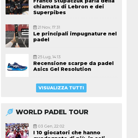
Franco Stupaczuk parla della
chiamata di Lebron e dei
Superpibes
21 Nov, 17:31
Le principali impugnature nel
padel
25 Lug, 14:13
Recensione scarpe da padel
Asics Gel Resolution
VISUALIZZA TUTTI
WORLD PADEL TOUR
03 Gen, 22:02
I 10 giocatori che hanno