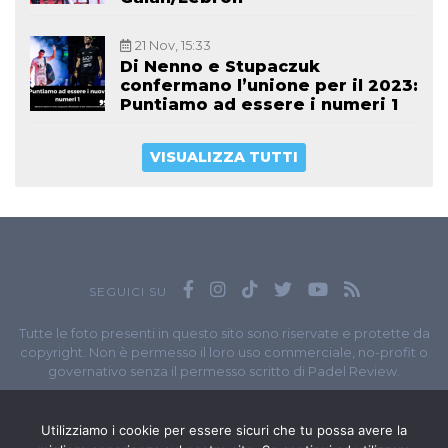
21 Nov, 15:33
Di Nenno e Stupaczuk
confermano l’unione per il 2023:
Puntiamo ad essere i numeri 1
VISUALIZZA TUTTI
SEGUICI SU
Tutte le foto presenti in questo sito sono riservate e protette da
copyright. Non è permesso il loro uso commerciale, no-profit o
governativo senza il permesso scritto di Padel Review.
Owned by
Sportando
// Sportando di
Carchia Emiliano
//
Contatti
// P.I. 11965351007
Utilizziamo i cookie per essere sicuri che tu possa avere la