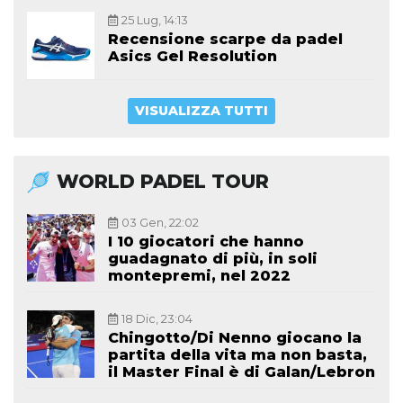
25 Lug, 14:13
Recensione scarpe da padel
Asics Gel Resolution
VISUALIZZA TUTTI
WORLD PADEL TOUR
03 Gen, 22:02
I 10 giocatori che hanno
guadagnato di più, in soli
montepremi, nel 2022
18 Dic, 23:04
Chingotto/Di Nenno giocano la
partita della vita ma non basta,
il Master Final è di Galan/Lebron