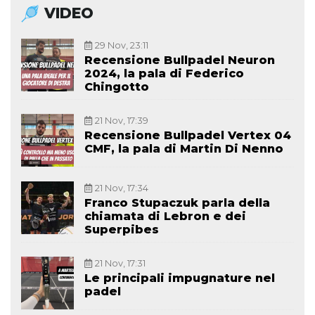
VIDEO
29 Nov, 23:11
Recensione Bullpadel Neuron
2024, la pala di Federico
Chingotto
21 Nov, 17:39
Recensione Bullpadel Vertex 04
CMF, la pala di Martin Di Nenno
21 Nov, 17:34
Franco Stupaczuk parla della
chiamata di Lebron e dei
Superpibes
21 Nov, 17:31
Le principali impugnature nel
padel