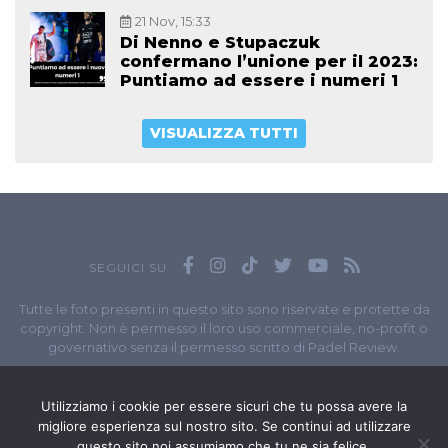
21 Nov, 15:33
Di Nenno e Stupaczuk
confermano l’unione per il 2023:
Puntiamo ad essere i numeri 1
VISUALIZZA TUTTI
SEGUICI SU
Tutte le foto presenti in questo sito sono riservate e protette da
copyright. Non è permesso il loro uso commerciale, no-profit o
governativo senza il permesso scritto di Padel Review.
Owned by
Sportando
// Sportando di
Carchia Emiliano
//
Contatti
// P.I. 11965351007
Utilizziamo i cookie per essere sicuri che tu possa avere la
migliore esperienza sul nostro sito. Se continui ad utilizzare
© Copyright 2020-2026 // Web Developer
Matteo Manna
questo sito noi assumiamo che tu ne sia felice.