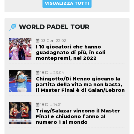
VISUALIZZA TUTTI
WORLD PADEL TOUR
03 Gen, 22:02
I 10 giocatori che hanno
guadagnato di più, in soli
montepremi, nel 2022
18 Dic, 23:04
Chingotto/Di Nenno giocano la
partita della vita ma non basta,
il Master Final è di Galan/Lebron
18 Dic, 14:51
Triay/Salazar vincono il Master
Final e chiudono l’anno al
numero 1 al mondo