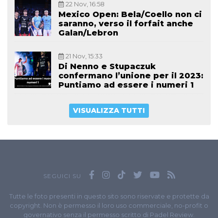
22 Nov, 16:58
Mexico Open: Bela/Coello non ci
saranno, verso il forfait anche
Galan/Lebron
21 Nov, 15:33
Di Nenno e Stupaczuk
confermano l’unione per il 2023:
Puntiamo ad essere i numeri 1
VISUALIZZA TUTTI
SEGUICI SU
Tutte le foto presenti in questo sito sono riservate e protette da
copyright. Non è permesso il loro uso commerciale, no-profit o
governativo senza il permesso scritto di Padel Review.