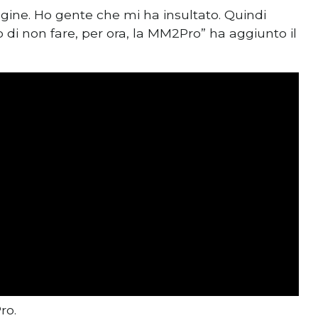
ine. Ho gente che mi ha insultato. Quindi
o di non fare, per ora, la MM2Pro” ha aggiunto il
ro.