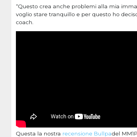
“Questo crea anche problemi alla mia immag
voglio stare tranquillo e per questo ho decis
coach.
Questa la nostra
recensione Bullpa
del MM1P