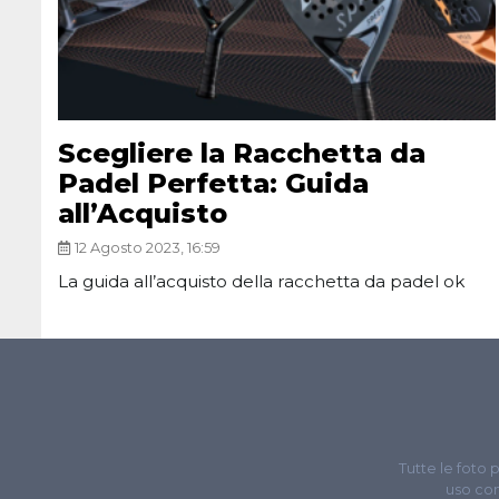
Scegliere la Racchetta da
Padel Perfetta: Guida
all’Acquisto
12 Agosto 2023, 16:59
La guida all’acquisto della racchetta da padel ok
Tutte le foto 
uso com