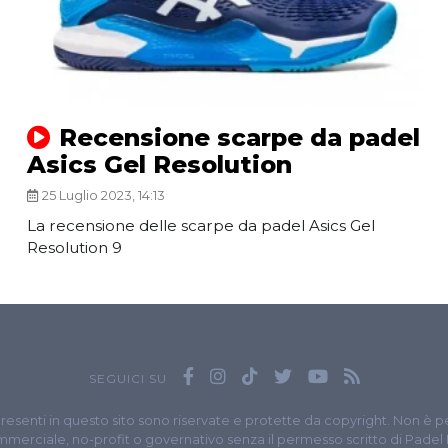
Recensione scarpe da padel
Asics Gel Resolution
25 Luglio 2023, 14:13
La recensione delle scarpe da padel Asics Gel
Resolution 9
SEGUICI SU
presenti in questo sito sono riservate e protette da copyright. Non è p
merciale, no-profit o governativo senza il permesso scritto di Padel