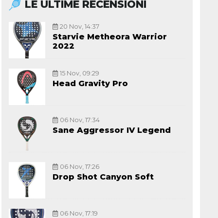
LE ULTIME RECENSIONI
20 Nov, 14:37
Starvie Metheora Warrior
2022
15 Nov, 09:29
Head Gravity Pro
06 Nov, 17:34
Sane Aggressor IV Legend
06 Nov, 17:26
Drop Shot Canyon Soft
06 Nov, 17:19