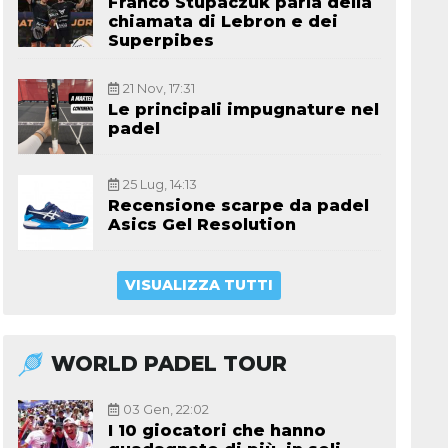
Franco Stupaczuk parla della
chiamata di Lebron e dei
Superpibes
21 Nov, 17:31
Le principali impugnature nel
padel
25 Lug, 14:13
Recensione scarpe da padel
Asics Gel Resolution
VISUALIZZA TUTTI
WORLD PADEL TOUR
03 Gen, 22:02
I 10 giocatori che hanno