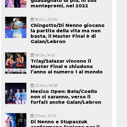
guadagnato di più, in soli
montepremi, nel 2022
18 Dic, 23:04
Chingotto/Di Nenno giocano
la partita della vita ma non
basta, il Master Final è di
Galan/Lebron
18 Dic, 14:51
Triay/Salazar vincono il
Master Final e chiudono
l’anno al numero 1 al mondo
22 Nov, 16:58
Mexico Open: Bela/Coello
non ci saranno, verso il
forfait anche Galan/Lebron
21 Nov, 15:33
Di Nenno e Stupaczuk