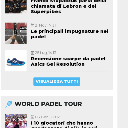
Franco Stupaczuk parla della
chiamata di Lebron e dei
Superpibes
21 Nov, 17:31
Le principali impugnature nel
padel
25 Lug, 14:13
Recensione scarpe da padel
Asics Gel Resolution
VISUALIZZA TUTTI
WORLD PADEL TOUR
03 Gen, 22:02
I 10 giocatori che hanno