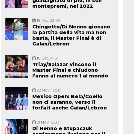
guadagnato di più, in soli
montepremi, nel 2022
18 Dic, 23:04
Chingotto/Di Nenno giocano
la partita della vita ma non
basta, il Master Final è di
Galan/Lebron
18 Dic, 14:51
Triay/Salazar vincono il
Master Final e chiudono
l’anno al numero 1 al mondo
22 Nov, 16:58
Mexico Open: Bela/Coello
non ci saranno, verso il
forfait anche Galan/Lebron
21 Nov, 15:33
Di Nenno e Stupaczuk