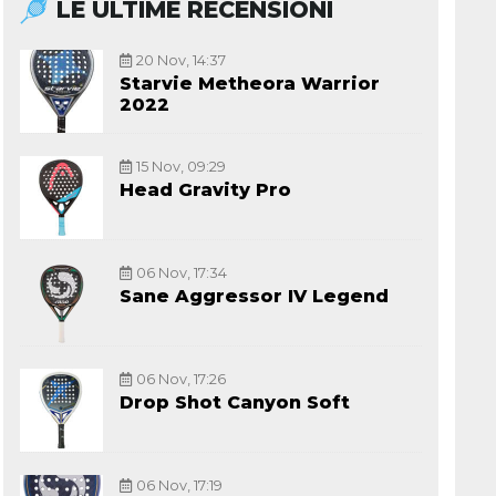
LE ULTIME RECENSIONI
20 Nov, 14:37
Starvie Metheora Warrior
2022
15 Nov, 09:29
Head Gravity Pro
06 Nov, 17:34
Sane Aggressor IV Legend
06 Nov, 17:26
Drop Shot Canyon Soft
06 Nov, 17:19