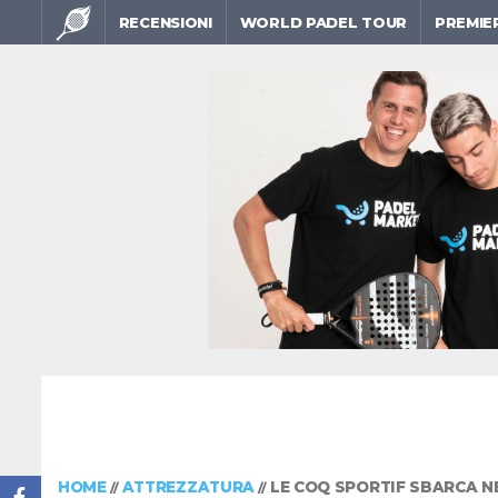
RECENSIONI
WORLD PADEL TOUR
PREMIE
HOME
ATTREZZATURA
LE COQ SPORTIF SBARCA N
//
//