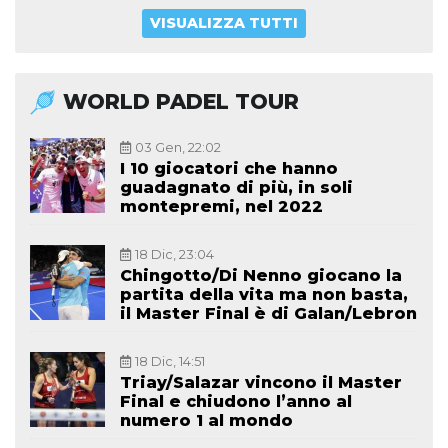
VISUALIZZA TUTTI
WORLD PADEL TOUR
03 Gen, 22:02
I 10 giocatori che hanno
guadagnato di più, in soli
montepremi, nel 2022
18 Dic, 23:04
Chingotto/Di Nenno giocano la
partita della vita ma non basta,
il Master Final è di Galan/Lebron
18 Dic, 14:51
Triay/Salazar vincono il Master
Final e chiudono l’anno al
numero 1 al mondo