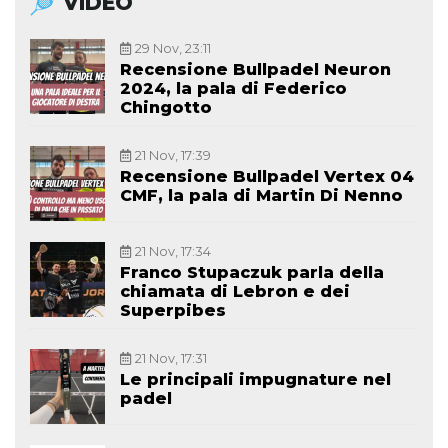
VIDEO
29 Nov, 23:11
Recensione Bullpadel Neuron
2024, la pala di Federico
Chingotto
21 Nov, 17:39
Recensione Bullpadel Vertex 04
CMF, la pala di Martin Di Nenno
21 Nov, 17:34
Franco Stupaczuk parla della
chiamata di Lebron e dei
Superpibes
21 Nov, 17:31
Le principali impugnature nel
padel