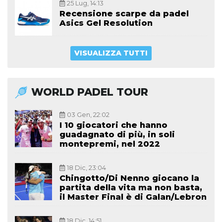
25 Lug, 14:13
Recensione scarpe da padel
Asics Gel Resolution
VISUALIZZA TUTTI
WORLD PADEL TOUR
03 Gen, 22:02
I 10 giocatori che hanno
guadagnato di più, in soli
montepremi, nel 2022
18 Dic, 23:04
Chingotto/Di Nenno giocano la
partita della vita ma non basta,
il Master Final è di Galan/Lebron
18 Dic, 14:51