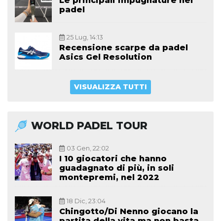
Le principali impugnature nel
padel
25 Lug, 14:13
Recensione scarpe da padel
Asics Gel Resolution
VISUALIZZA TUTTI
WORLD PADEL TOUR
03 Gen, 22:02
I 10 giocatori che hanno
guadagnato di più, in soli
montepremi, nel 2022
18 Dic, 23:04
Chingotto/Di Nenno giocano la
partita della vita ma non basta,