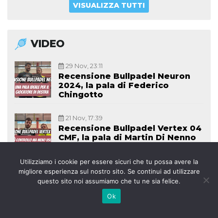
VISUALIZZA TUTTI
VIDEO
29 Nov, 23:11
Recensione Bullpadel Neuron
2024, la pala di Federico
Chingotto
21 Nov, 17:39
Recensione Bullpadel Vertex 04
CMF, la pala di Martin Di Nenno
Utilizziamo i cookie per essere sicuri che tu possa avere la
21 Nov, 17:34
migliore esperienza sul nostro sito. Se continui ad utilizzare
Franco Stupaczuk parla della
questo sito noi assumiamo che tu ne sia felice.
chiamata di Lebron e dei
Superpibes
Ok
21 Nov, 17:31