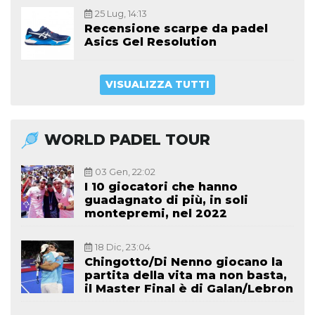
25 Lug, 14:13
Recensione scarpe da padel
Asics Gel Resolution
VISUALIZZA TUTTI
WORLD PADEL TOUR
03 Gen, 22:02
I 10 giocatori che hanno
guadagnato di più, in soli
montepremi, nel 2022
18 Dic, 23:04
Chingotto/Di Nenno giocano la
partita della vita ma non basta,
il Master Final è di Galan/Lebron