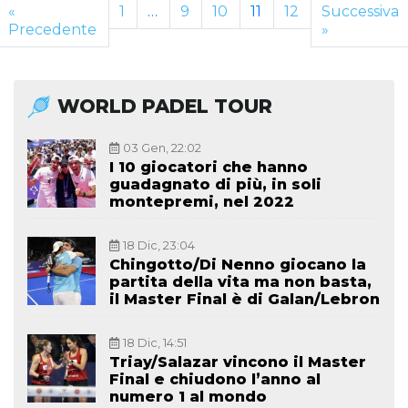
«
1
…
9
10
11
12
Successiva
Precedente
»
WORLD PADEL TOUR
03 Gen, 22:02
I 10 giocatori che hanno
guadagnato di più, in soli
montepremi, nel 2022
18 Dic, 23:04
Chingotto/Di Nenno giocano la
partita della vita ma non basta,
il Master Final è di Galan/Lebron
18 Dic, 14:51
Triay/Salazar vincono il Master
Final e chiudono l’anno al
numero 1 al mondo