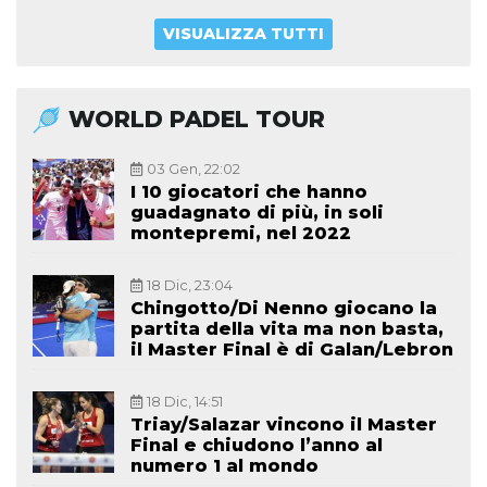
VISUALIZZA TUTTI
WORLD PADEL TOUR
03 Gen, 22:02
I 10 giocatori che hanno
guadagnato di più, in soli
montepremi, nel 2022
18 Dic, 23:04
Chingotto/Di Nenno giocano la
partita della vita ma non basta,
il Master Final è di Galan/Lebron
18 Dic, 14:51
Triay/Salazar vincono il Master
Final e chiudono l’anno al
numero 1 al mondo