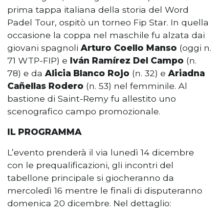
prima tappa italiana della storia del Word
Padel Tour, ospitò un torneo Fip Star. In quella
occasione la coppa nel maschile fu alzata dai
giovani spagnoli
Arturo Coello Manso
(oggi n.
71 WTP-FIP) e
Iván Ramírez Del Campo
(n.
78) e da
Alicia Blanco Rojo
(n. 32) e
Ariadna
Cañellas Rodero
(n. 53) nel femminile. Al
bastione di Saint-Remy fu allestito uno
scenografico campo promozionale.
IL PROGRAMMA
L’evento prenderà il via lunedì 14 dicembre
con le prequalificazioni, gli incontri del
tabellone principale si giocheranno da
mercoledì 16 mentre le finali di disputeranno
domenica 20 dicembre. Nel dettaglio: