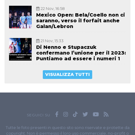
22 Nov, 16:58
Mexico Open: Bela/Coello non ci
saranno, verso il forfait anche
Galan/Lebron
21 Nov, 15:33
Di Nenno e Stupaczuk
confermano l’unione per il 2023:
Puntiamo ad essere i numeri 1
VISUALIZZA TUTTI
SEGUICI SU
Tutte le foto presenti in questo sito sono riservate e protette da
copyright. Non è permesso il loro uso commerciale, no-profit o