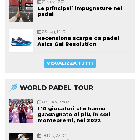
21 Nov, 17:31
Le principali impugnature nel
padel
25 Lug, 14:13
Recensione scarpe da padel
Asics Gel Resolution
VISUALIZZA TUTTI
WORLD PADEL TOUR
03 Gen, 22:02
I 10 giocatori che hanno
guadagnato di più, in soli
montepremi, nel 2022
18 Dic, 23:04