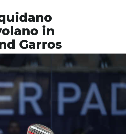
iquidano
olano in
and Garros