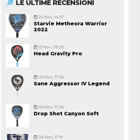
LE ULTIME RECENSIONI
20 Nov, 14:37
Starvie Metheora Warrior
2022
15 Nov, 09:29
Head Gravity Pro
06 Nov, 17:34
Sane Aggressor IV Legend
06 Nov, 17:26
Drop Shot Canyon Soft
06 Nov, 17:19