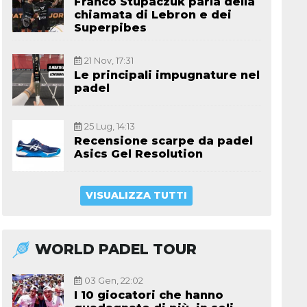
Franco Stupaczuk parla della
chiamata di Lebron e dei
Superpibes
21 Nov, 17:31
Le principali impugnature nel
padel
25 Lug, 14:13
Recensione scarpe da padel
Asics Gel Resolution
VISUALIZZA TUTTI
WORLD PADEL TOUR
03 Gen, 22:02
I 10 giocatori che hanno