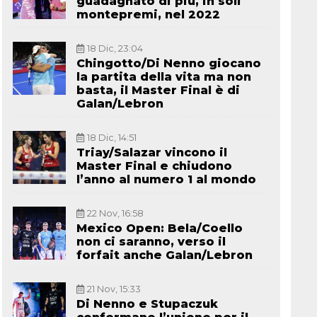
guadagnato di più, in soli
montepremi, nel 2022
18 Dic, 23:04
Chingotto/Di Nenno giocano
la partita della vita ma non
basta, il Master Final è di
Galan/Lebron
18 Dic, 14:51
Triay/Salazar vincono il
Master Final e chiudono
l’anno al numero 1 al mondo
22 Nov, 16:58
Mexico Open: Bela/Coello
non ci saranno, verso il
forfait anche Galan/Lebron
21 Nov, 15:33
Di Nenno e Stupaczuk