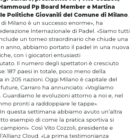
ad Hammoud Pp Board Member e Martina
lle Politiche Giovanili del Comune di Milano
.
l di Milano è un successo enorme», ha
ederazione Internazionale di Padel. «Siamo tutti
conclude un torneo straordinario che chiude una
 un anno, abbiamo portato il padel in una nuova
e, con i giocatori entusiasti
putato. II numero degli spettatori è cresciuto
: 187 paesi in totale, poco meno della
in 205 nazioni. Oggi Milano è capitale del
 future, Carraro ha annunciato: «Vogliamo
. Guardiamo le evoluzioni attorno a noi e, nel
mmo pronti a raddoppiare le tappe».
In questa settimana abbiamo avuto un’altra
tto esempio di come la pratica sportiva si
campioni». Così Vito Cozzoli, presidente e
l’Allianz Cloud. «La prima testimonianza