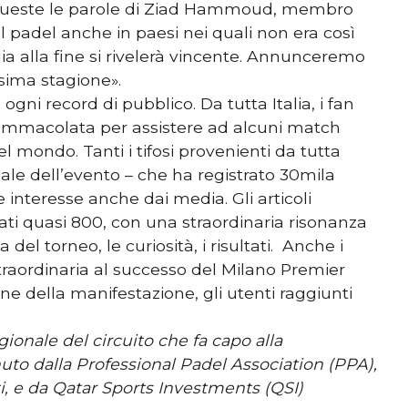
. Queste le parole di Ziad Hammoud, membro
 padel anche in paesi nei quali non era così
gia alla fine si rivelerà vincente. Annunceremo
sima stagione».
gni record di pubblico. Da tutta Italia, i fan
’Immacolata per assistere ad alcuni match
el mondo. Tanti i tifosi provenienti da tutta
ciale dell’evento – che ha registrato 30mila
 interesse anche dai media. Gli articoli
tati quasi 800, con una straordinaria risonanza
 del torneo, le curiosità, i risultati. Anche i
traordinaria al successo del Milano Premier
ine della manifestazione, gli utenti raggiunti
ionale del circuito che fa capo alla
nuto dalla Professional Padel Association (PPA),
sti, e da Qatar Sports Investments (QSI)