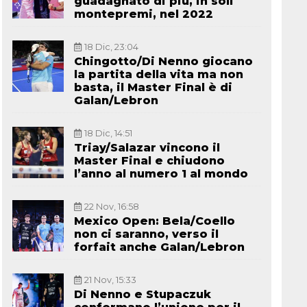
guadagnato di più, in soli
montepremi, nel 2022
18 Dic, 23:04
Chingotto/Di Nenno giocano
la partita della vita ma non
basta, il Master Final è di
Galan/Lebron
18 Dic, 14:51
Triay/Salazar vincono il
Master Final e chiudono
l’anno al numero 1 al mondo
22 Nov, 16:58
Mexico Open: Bela/Coello
non ci saranno, verso il
forfait anche Galan/Lebron
21 Nov, 15:33
Di Nenno e Stupaczuk