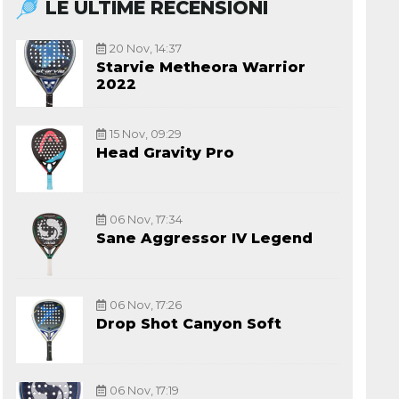
LE ULTIME RECENSIONI
20 Nov, 14:37
Starvie Metheora Warrior
2022
15 Nov, 09:29
Head Gravity Pro
06 Nov, 17:34
Sane Aggressor IV Legend
06 Nov, 17:26
Drop Shot Canyon Soft
06 Nov, 17:19