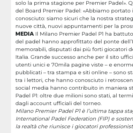
solo la prima stagione per Premier Padel»
del Board Premier Padel: «Abbiamo portato il
conosciuto: siamo sicuri che la nostra strate
nuove città, nuovi appuntamenti per la pros
MEDIA
Il Milano Premier Padel P1 ha battuto o
del padel hanno approfittato del ponte dell
memorabili, disputati dai più forti giocatori d
Italia. Grande successo anche per il sito uffi
utenti unici e 70mila pagine viste – e enorme
pubblicati – tra stampa e siti online – sono s
tra i lettori, che hanno conosciuto i retroscena
social media hanno contribuito in maniera s
Padel P1: oltre due milioni sono stati, al term
dagli account ufficiali del torneo.
Milano Premier Padel P1 è l’ultima tappa stag
International Padel Federation (FIP) e soste
la realtà che riunisce i giocatori professioni