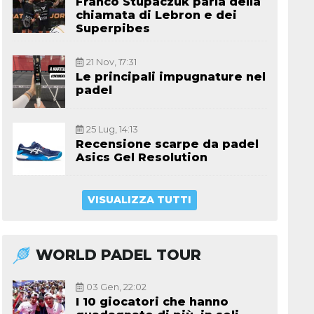
Franco Stupaczuk parla della
chiamata di Lebron e dei
Superpibes
21 Nov, 17:31
Le principali impugnature nel
padel
25 Lug, 14:13
Recensione scarpe da padel
Asics Gel Resolution
VISUALIZZA TUTTI
WORLD PADEL TOUR
03 Gen, 22:02
I 10 giocatori che hanno