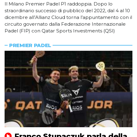
Il Milano Premier Padel P1 raddoppia. Dopo lo
straordinario successo di pubblico del 2022, dal 4 al 10
dicembre all’Allianz Cloud torna l’appuntamento con il
circuito governato dalla Federazione Internazionale
Padel (FIP) con Qatar Sports Investments (QSI)
PREMIER PADEL
Franco Stupaczuk parla della