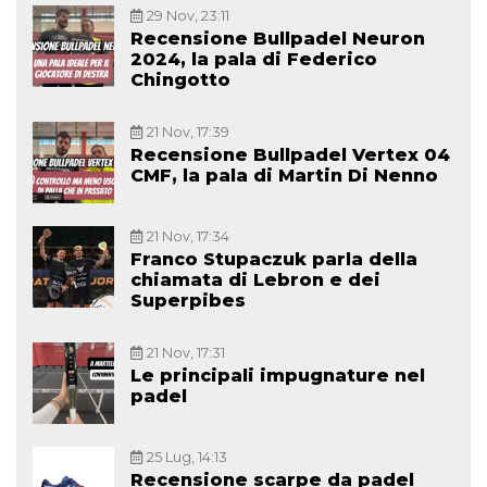
29 Nov, 23:11
Recensione Bullpadel Neuron
2024, la pala di Federico
Chingotto
21 Nov, 17:39
Recensione Bullpadel Vertex 04
CMF, la pala di Martin Di Nenno
21 Nov, 17:34
Franco Stupaczuk parla della
chiamata di Lebron e dei
Superpibes
21 Nov, 17:31
Le principali impugnature nel
padel
25 Lug, 14:13
Recensione scarpe da padel