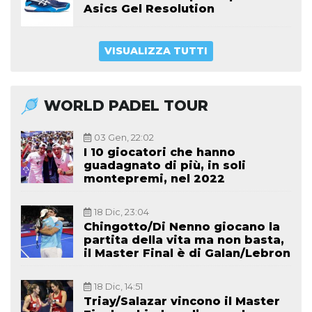
Asics Gel Resolution
VISUALIZZA TUTTI
WORLD PADEL TOUR
03 Gen, 22:02
I 10 giocatori che hanno
guadagnato di più, in soli
montepremi, nel 2022
18 Dic, 23:04
Chingotto/Di Nenno giocano la
partita della vita ma non basta,
il Master Final è di Galan/Lebron
18 Dic, 14:51
Triay/Salazar vincono il Master