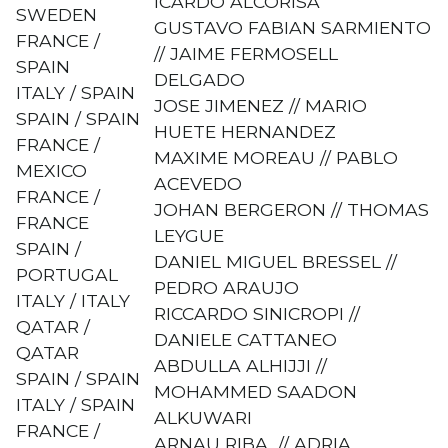
ICARDO ALCORISA
SWEDEN
GUSTAVO FABIAN SARMIENTO
FRANCE /
// JAIME FERMOSELL
SPAIN
DELGADO
ITALY / SPAIN
JOSE JIMENEZ // MARIO
SPAIN / SPAIN
HUETE HERNANDEZ
FRANCE /
MAXIME MOREAU // PABLO
MEXICO
ACEVEDO
FRANCE /
JOHAN BERGERON // THOMAS
FRANCE
LEYGUE
SPAIN /
DANIEL MIGUEL BRESSEL //
PORTUGAL
PEDRO ARAUJO
ITALY / ITALY
RICCARDO SINICROPI //
QATAR /
DANIELE CATTANEO
QATAR
ABDULLA ALHIJJI //
SPAIN / SPAIN
MOHAMMED SAADON
ITALY / SPAIN
ALKUWARI
FRANCE /
ARNAU RIBA // ADRIA