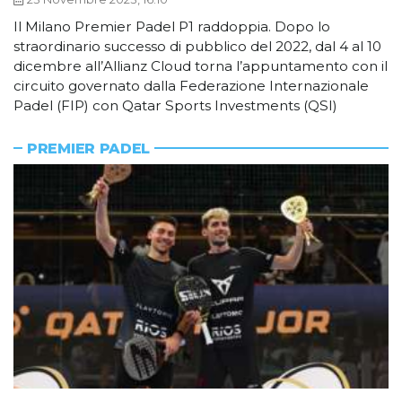
Il Milano Premier Padel P1 raddoppia. Dopo lo
straordinario successo di pubblico del 2022, dal 4 al 10
dicembre all’Allianz Cloud torna l’appuntamento con il
circuito governato dalla Federazione Internazionale
Padel (FIP) con Qatar Sports Investments (QSI)
PREMIER PADEL