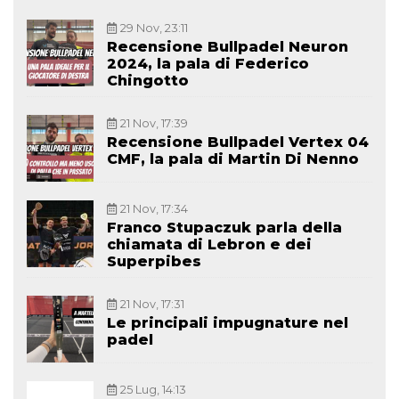
29 Nov, 23:11
Recensione Bullpadel Neuron
2024, la pala di Federico
Chingotto
21 Nov, 17:39
Recensione Bullpadel Vertex 04
CMF, la pala di Martin Di Nenno
21 Nov, 17:34
Franco Stupaczuk parla della
chiamata di Lebron e dei
Superpibes
21 Nov, 17:31
Le principali impugnature nel
padel
25 Lug, 14:13