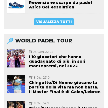
Recensione scarpe da padel
Asics Gel Resolution
VISUALIZZA TUTTI
WORLD PADEL TOUR
03 Gen, 22:02
I 10 giocatori che hanno
guadagnato di più, in soli
montepremi, nel 2022
18 Dic, 23:04
Chingotto/Di Nenno giocano la
partita della vita ma non basta,
il Master Final è di Galan/Lebron
18 Dic, 14:51