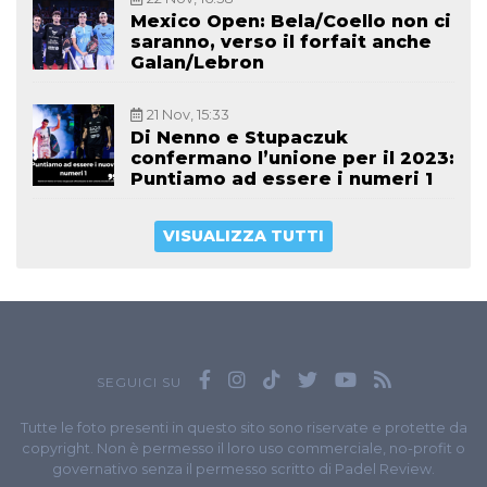
Mexico Open: Bela/Coello non ci
saranno, verso il forfait anche
Galan/Lebron
21 Nov, 15:33
Di Nenno e Stupaczuk
confermano l’unione per il 2023:
Puntiamo ad essere i numeri 1
VISUALIZZA TUTTI
SEGUICI SU
Tutte le foto presenti in questo sito sono riservate e protette da
copyright. Non è permesso il loro uso commerciale, no-profit o
governativo senza il permesso scritto di Padel Review.