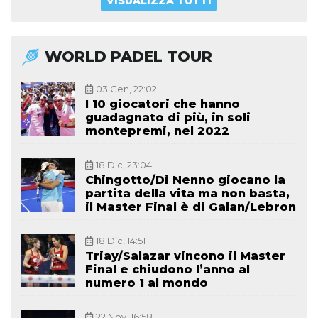
VISUALIZZA TUTTI
WORLD PADEL TOUR
03 Gen, 22:02
I 10 giocatori che hanno
guadagnato di più, in soli
montepremi, nel 2022
18 Dic, 23:04
Chingotto/Di Nenno giocano la
partita della vita ma non basta,
il Master Final è di Galan/Lebron
18 Dic, 14:51
Triay/Salazar vincono il Master
Final e chiudono l’anno al
numero 1 al mondo
22 Nov, 16:58