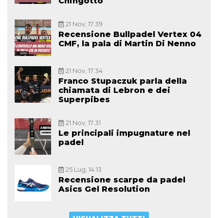
Chingotto
21 Nov, 17:39
Recensione Bullpadel Vertex 04
CMF, la pala di Martin Di Nenno
21 Nov, 17:34
Franco Stupaczuk parla della
chiamata di Lebron e dei
Superpibes
21 Nov, 17:31
Le principali impugnature nel
padel
25 Lug, 14:13
Recensione scarpe da padel
Asics Gel Resolution