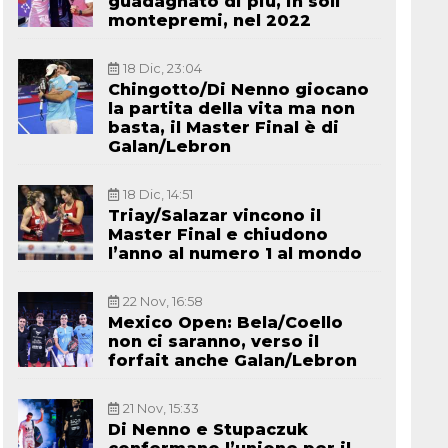
guadagnato di più, in soli
montepremi, nel 2022
18 Dic, 23:04
Chingotto/Di Nenno giocano
la partita della vita ma non
basta, il Master Final è di
Galan/Lebron
18 Dic, 14:51
Triay/Salazar vincono il
Master Final e chiudono
l’anno al numero 1 al mondo
22 Nov, 16:58
Mexico Open: Bela/Coello
non ci saranno, verso il
forfait anche Galan/Lebron
21 Nov, 15:33
Di Nenno e Stupaczuk