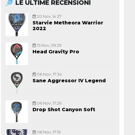
LE ULTIME RECENSIONI
20 Nov, 14:37
Starvie Metheora Warrior
2022
15 Nov, 09:29
Head Gravity Pro
06 Nov, 17:34
Sane Aggressor IV Legend
06 Nov, 17:26
Drop Shot Canyon Soft
06 Nov, 17:19