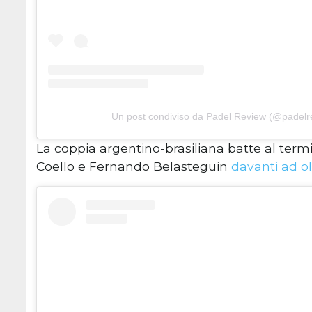
Un post condiviso da Padel Review (@padelr
La coppia argentino-brasiliana batte al termi
Coello e Fernando Belasteguin
davanti ad ol