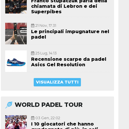
Franco Stupaczuk parla della
chiamata di Lebron e dei
Superpibes
21 Nov, 17:31
Le principali impugnature nel
padel
25 Lug, 14:13
Recensione scarpe da padel
Asics Gel Resolution
VISUALIZZA TUTTI
WORLD PADEL TOUR
03 Gen, 22:02
I 10 giocatori che hanno