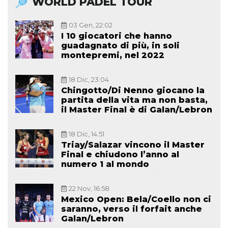
WORLD PADEL TOUR
03 Gen, 22:02
I 10 giocatori che hanno
guadagnato di più, in soli
montepremi, nel 2022
18 Dic, 23:04
Chingotto/Di Nenno giocano la
partita della vita ma non basta,
il Master Final è di Galan/Lebron
18 Dic, 14:51
Triay/Salazar vincono il Master
Final e chiudono l’anno al
numero 1 al mondo
22 Nov, 16:58
Mexico Open: Bela/Coello non ci
saranno, verso il forfait anche
Galan/Lebron