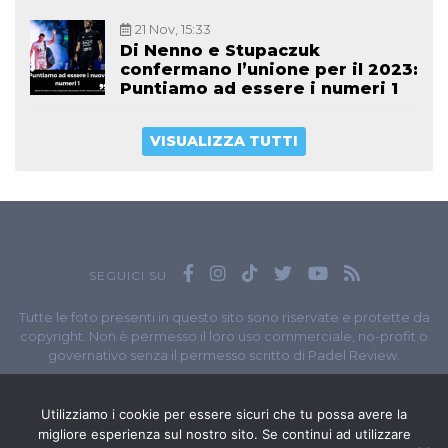
21 Nov, 15:33
Di Nenno e Stupaczuk
confermano l’unione per il 2023:
Puntiamo ad essere i numeri 1
VISUALIZZA TUTTI
SEGUICI SU
Tutte le foto presenti in questo sito sono riservate e protette da
copyright. Non è permesso il loro uso commerciale, no-profit o
governativo senza il permesso scritto di Padel Review.
Owned by
Sportando
// Sportando di
Carchia Emiliano
//
Contatti
// P.I. 11965351007
Utilizziamo i cookie per essere sicuri che tu possa avere la
migliore esperienza sul nostro sito. Se continui ad utilizzare
© Copyright 2020-2026 // Web Developer
Matteo Manna