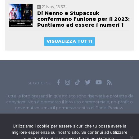
21 Nov, 15:33
Di Nenno e Stupaczuk
confermano l’unione per il 2023:
Puntiamo ad essere i numeri 1
VISUALIZZA TUTTI
SEGUICI SU
Tutte le foto presenti in questo sito sono riservate e protette da
copyright. Non è permesso il loro uso commerciale, no-profit o
governativo senza il permesso scritto di Padel Review.
Owned by
Sportando
// Sportando di
Carchia Emiliano
//
Contatti
// P.I. 11965351007
Utilizziamo i cookie per essere sicuri che tu possa avere la
migliore esperienza sul nostro sito. Se continui ad utilizzare
© Copyright 2020-2026 // Web Developer
Matteo Manna
questo sito noi assumiamo che tu ne sia felice.