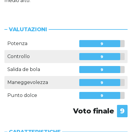
medio alto.
VALUTAZIONI
Potenza
9
Controllo
9
Salida de bola
9
Maneggevolezza
9
Punto dolce
9
Voto finale
9