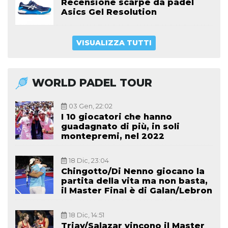
Recensione scarpe da padel
Asics Gel Resolution
VISUALIZZA TUTTI
WORLD PADEL TOUR
03 Gen, 22:02
I 10 giocatori che hanno
guadagnato di più, in soli
montepremi, nel 2022
18 Dic, 23:04
Chingotto/Di Nenno giocano la
partita della vita ma non basta,
il Master Final è di Galan/Lebron
18 Dic, 14:51
Triay/Salazar vincono il Master