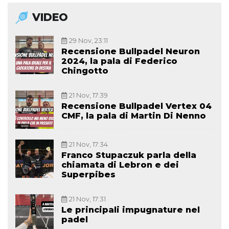
VIDEO
29 Nov, 23:11
Recensione Bullpadel Neuron
2024, la pala di Federico
Chingotto
21 Nov, 17:39
Recensione Bullpadel Vertex 04
CMF, la pala di Martin Di Nenno
21 Nov, 17:34
Franco Stupaczuk parla della
chiamata di Lebron e dei
Superpibes
21 Nov, 17:31
Le principali impugnature nel
padel