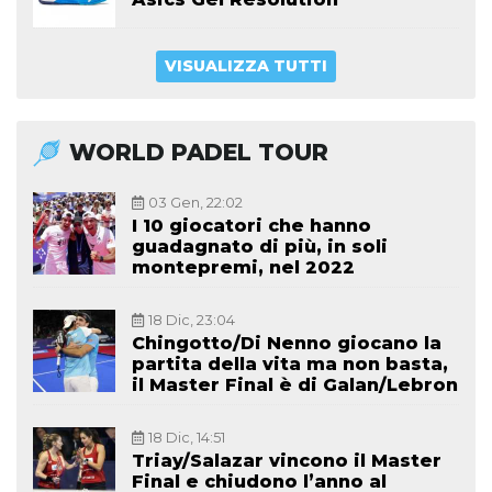
VISUALIZZA TUTTI
WORLD PADEL TOUR
03 Gen, 22:02
I 10 giocatori che hanno
guadagnato di più, in soli
montepremi, nel 2022
18 Dic, 23:04
Chingotto/Di Nenno giocano la
partita della vita ma non basta,
il Master Final è di Galan/Lebron
18 Dic, 14:51
Triay/Salazar vincono il Master
Final e chiudono l’anno al