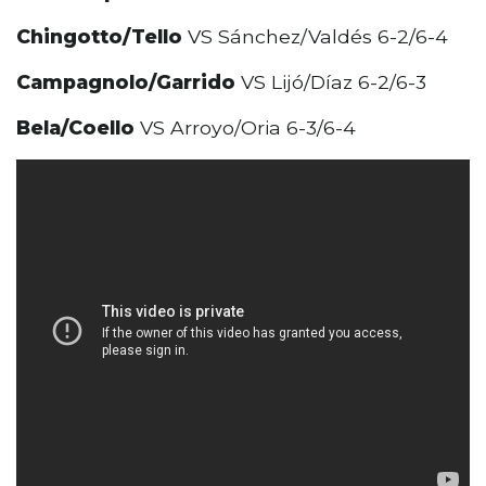
Chingotto/Tello
VS Sánchez/Valdés 6-2/6-4
Campagnolo/Garrido
VS Lijó/Díaz 6-2/6-3
Bela/Coello
VS Arroyo/Oria 6-3/6-4