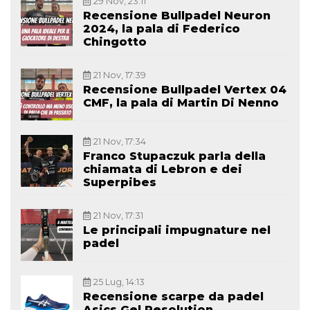
29 Nov, 23:11
Recensione Bullpadel Neuron
2024, la pala di Federico
Chingotto
21 Nov, 17:39
Recensione Bullpadel Vertex 04
CMF, la pala di Martin Di Nenno
21 Nov, 17:34
Franco Stupaczuk parla della
chiamata di Lebron e dei
Superpibes
21 Nov, 17:31
Le principali impugnature nel
padel
25 Lug, 14:13
Recensione scarpe da padel
Asics Gel Resolution