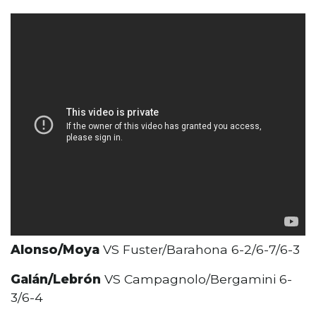
Alonso/Moya
VS Fuster/Barahona 6-2/6-7/6-3
Galán/Lebrón
VS Campagnolo/Bergamini 6-
3/6-4