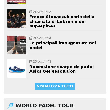
21 Nov, 17:34
Franco Stupaczuk parla della
chiamata di Lebron e dei
Superpibes
21 Nov, 17:31
Le principali impugnature nel
padel
25 Lug, 14:13
Recensione scarpe da padel
Asics Gel Resolution
VISUALIZZA TUTTI
WORLD PADEL TOUR