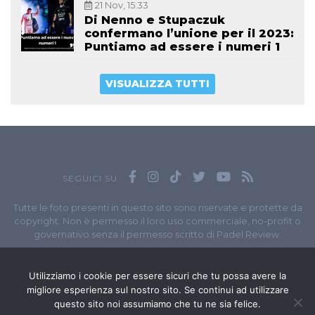
21 Nov, 15:33
Di Nenno e Stupaczuk
confermano l’unione per il 2023:
Puntiamo ad essere i numeri 1
VISUALIZZA TUTTI
SEGUICI SU
Tutte le foto presenti in questo sito sono riservate e protette da
copyright. Non è permesso il loro uso commerciale, no-profit o
governativo senza il permesso scritto di Padel Review.
Owned by
Sportando
// Sportando di
Carchia Emiliano
//
Contatti
// P.I. 11965351007
Utilizziamo i cookie per essere sicuri che tu possa avere la
migliore esperienza sul nostro sito. Se continui ad utilizzare
© Copyright 2020-2026 // Web Developer
Matteo Manna
questo sito noi assumiamo che tu ne sia felice.