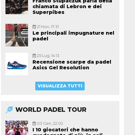
Franco Stupaczuk parla della
chiamata di Lebron e dei
Superpibes
21 Nov, 17:31
Le principali impugnature nel
padel
25 Lug, 14:13
Recensione scarpe da padel
Asics Gel Resolution
VISUALIZZA TUTTI
WORLD PADEL TOUR
03 Gen, 22:02
I 10 giocatori che hanno