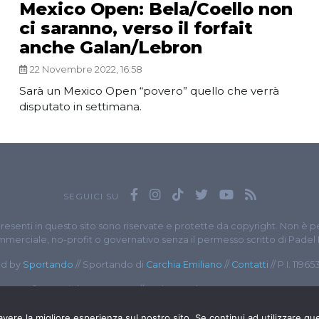
Mexico Open: Bela/Coello non
ci saranno, verso il forfait
anche Galan/Lebron
22 Novembre 2022, 16:58
Sarà un Mexico Open “povero” quello che verrà
disputato in settimana.
SEGUICI SU
presenti in questo sito sono riservate e protette da copyright. Non è p
merciale, no-profit o governativo senza il permesso scritto di Padel
d by
Sportando
// Sportando di
Carchia Emiliano
//
Contatti
// P.I. 1196
© Copyright 2020-2026 // Web Developer
Matteo Manna
avere la migliore esperienza sul nostro sito. Se continui ad utilizzare qu