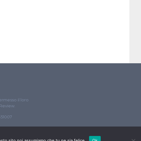
ermesso il loro
 Review.
5351007
esto sito noi assumiamo che tu ne sia felice.
Ok