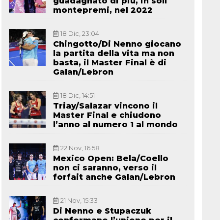
guadagnato di più, in soli
montepremi, nel 2022
18 Dic, 23:04
Chingotto/Di Nenno giocano
la partita della vita ma non
basta, il Master Final è di
Galan/Lebron
18 Dic, 14:51
Triay/Salazar vincono il
Master Final e chiudono
l’anno al numero 1 al mondo
22 Nov, 16:58
Mexico Open: Bela/Coello
non ci saranno, verso il
forfait anche Galan/Lebron
21 Nov, 15:33
Di Nenno e Stupaczuk