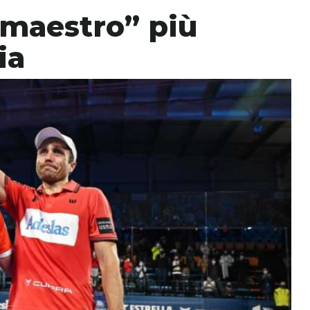
“maestro” più
ia