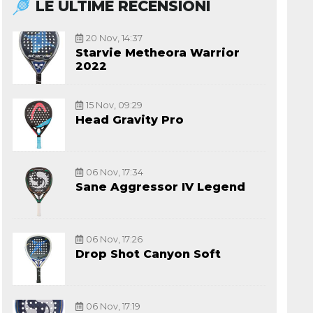
LE ULTIME RECENSIONI
20 Nov, 14:37
Starvie Metheora Warrior
2022
15 Nov, 09:29
Head Gravity Pro
06 Nov, 17:34
Sane Aggressor IV Legend
06 Nov, 17:26
Drop Shot Canyon Soft
06 Nov, 17:19