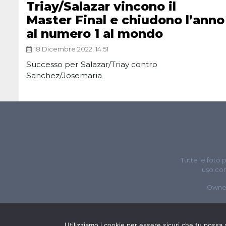
Triay/Salazar vincono il
Master Final e chiudono l’anno
al numero 1 al mondo
18 Dicembre 2022, 14:51
Successo per Salazar/Triay contro
Sanchez/Josemaria
Tutte le foto 
uso com
Owne
Utilizziamo i cookie per essere sicuri che tu possa 