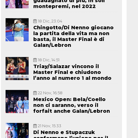
guadagnato di più, in soli
montepremi, nel 2022
18 Dic, 23:04
Chingotto/Di Nenno giocano
la partita della vita ma non
basta, il Master Final è di
Galan/Lebron
18 Dic, 14:51
Triay/Salazar vincono il
Master Final e chiudono
l’anno al numero 1 al mondo
22 Nov, 16:58
Mexico Open: Bela/Coello
non ci saranno, verso il
forfait anche Galan/Lebron
21 Nov, 15:33
Di Nenno e Stupaczuk