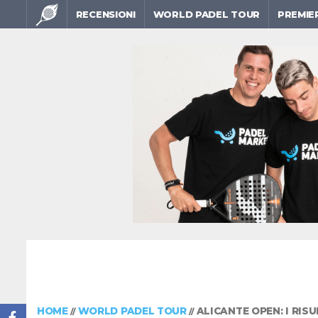
RECENSIONI
WORLD PADEL TOUR
PREMIE
HOME
WORLD PADEL TOUR
ALICANTE OPEN: I RISU
//
//