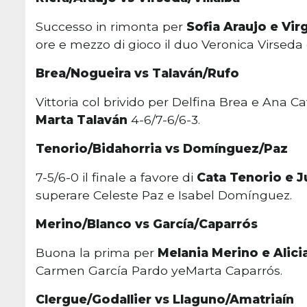
Successo in rimonta per
Sofia Araujo e Virg
ore e mezzo di gioco il duo Veronica Virseda
Brea/Nogueira vs Talaván/Rufo
Vittoria col brivido per Delfina Brea e Ana 
Marta Talaván
4-6/7-6/6-3.
Tenorio/Bidahorria vs Domínguez/Paz
7-5/6-0 il finale a favore di
Cata Tenorio e J
superare Celeste Paz e Isabel Domínguez.
Merino/Blanco vs García/Caparrós
Buona la prima per
Melania Merino e Alici
Carmen García Pardo yeMarta Caparrós.
Clergue/Godallier vs Llaguno/Amatriaín