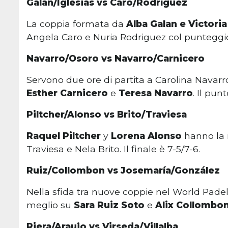
Galán/Iglesias vs Caro/Rodríguez
La coppia formata da
Alba Galan e Victoria
Angela Caro e Nuria Rodriguez col punteggio 
Navarro/Osoro vs Navarro/Carnicero
Servono due ore di partita a Carolina Navarr
Esther Carnicero
e
Teresa Navarro
. Il pun
Piltcher/Alonso vs Brito/Traviesa
Raquel Piltcher
y
Lorena Alonso
hanno la 
Traviesa e Nela Brito. Il finale è 7-5/7-6.
Ruiz/Collombon vs Josemaría/González
Nella sfida tra nuove coppie nel World Padel
meglio su
Sara Ruiz Soto
e
Alix Collombo
Riera/Araujo vs Virseda/Villalba