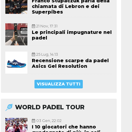
Franco Stupaczuk parla della
chiamata di Lebron e dei
Superpibes
21 Nov, 17:31
Le principali impugnature nel
padel
25 Lug, 14:13
Recensione scarpe da padel
Asics Gel Resolution
VISUALIZZA TUTTI
WORLD PADEL TOUR
03 Gen, 22:02
I 10 giocatori che hanno