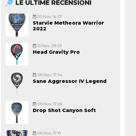
LE ULTIME RECENSIONI
20 Nov, 14:37
Starvie Metheora Warrior
2022
15 Nov, 09:29
Head Gravity Pro
06 Nov, 17:34
Sane Aggressor IV Legend
06 Nov, 17:26
Drop Shot Canyon Soft
06 Nov, 17:19