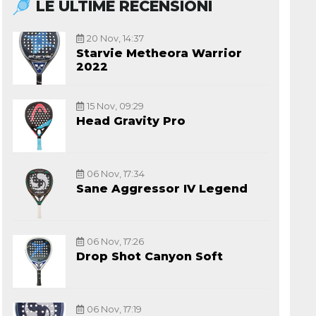
LE ULTIME RECENSIONI
20 Nov, 14:37
Starvie Metheora Warrior
2022
15 Nov, 09:29
Head Gravity Pro
06 Nov, 17:34
Sane Aggressor IV Legend
06 Nov, 17:26
Drop Shot Canyon Soft
06 Nov, 17:19