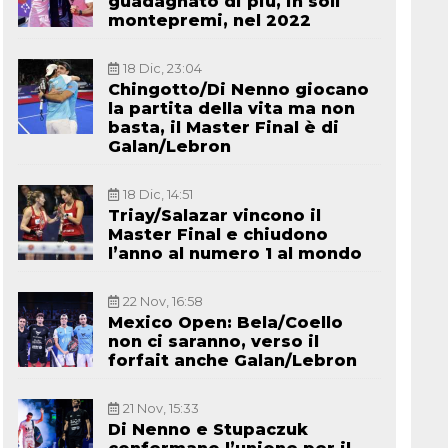
guadagnato di più, in soli
montepremi, nel 2022
18 Dic, 23:04
Chingotto/Di Nenno giocano
la partita della vita ma non
basta, il Master Final è di
Galan/Lebron
18 Dic, 14:51
Triay/Salazar vincono il
Master Final e chiudono
l’anno al numero 1 al mondo
22 Nov, 16:58
Mexico Open: Bela/Coello
non ci saranno, verso il
forfait anche Galan/Lebron
21 Nov, 15:33
Di Nenno e Stupaczuk