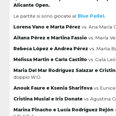
Alicante Open.
Le partite si sono giocate al
Blue Padel.
Lorena Vano e Marta Pérez
vs. Ana María C
Aitana Pérez e Martina Fassio
vs. María Ve
Rebeca López e Andrea Pérez
vs. Marta Ba
Melissa Martin e Carla Castillo
vs. Gala León
Maria Del Mar Rodríguez Salazar e Crist
doppio W.O.
Anouk Faure e Ksenia Sharifova
vs Eunice
Cristina Musial e Iris Donate
vs Agustina Ce
Marina Pinacho e Lucía Rodríguez Rejón
v