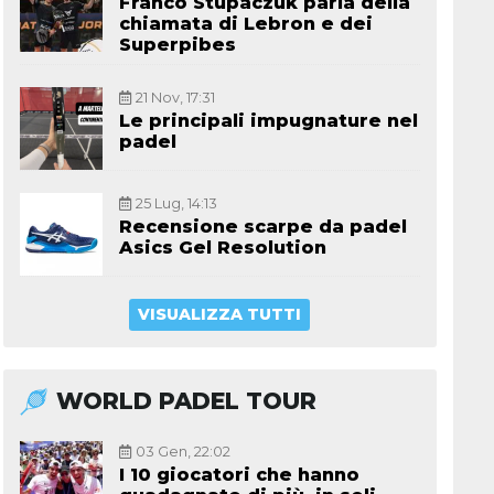
Franco Stupaczuk parla della
chiamata di Lebron e dei
Superpibes
21 Nov, 17:31
Le principali impugnature nel
padel
25 Lug, 14:13
Recensione scarpe da padel
Asics Gel Resolution
VISUALIZZA TUTTI
WORLD PADEL TOUR
03 Gen, 22:02
I 10 giocatori che hanno