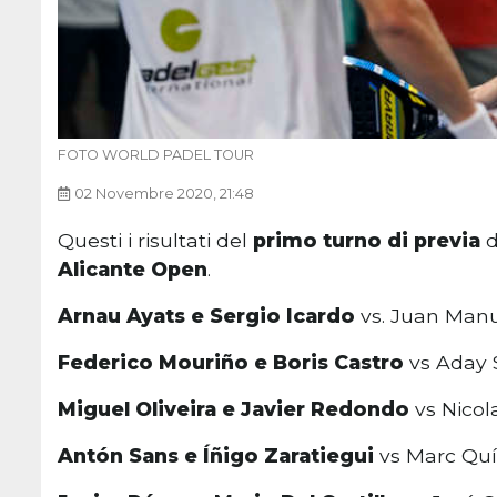
FOTO WORLD PADEL TOUR
02 Novembre 2020, 21:48
Questi i risultati del
primo turno di previa
d
Alicante Open
.
Arnau Ayats e Sergio Icardo
vs. Juan Manu
Federico Mouriño e Boris Castro
vs Aday 
Miguel Oliveira e Javier Redondo
vs Nicol
Antón Sans e Íñigo Zaratiegui
vs Marc Quíl