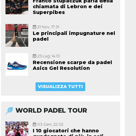
Franco Stupaczuk parla della
chiamata di Lebron e dei
Superpibes
21 Nov, 17:31
Le principali impugnature nel
padel
25 Lug, 14:13
Recensione scarpe da padel
Asics Gel Resolution
VISUALIZZA TUTTI
WORLD PADEL TOUR
03 Gen, 22:02
I 10 giocatori che hanno