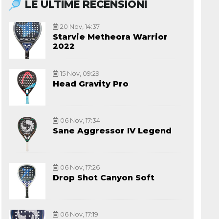
LE ULTIME RECENSIONI
20 Nov, 14:37
Starvie Metheora Warrior
2022
15 Nov, 09:29
Head Gravity Pro
06 Nov, 17:34
Sane Aggressor IV Legend
06 Nov, 17:26
Drop Shot Canyon Soft
06 Nov, 17:19