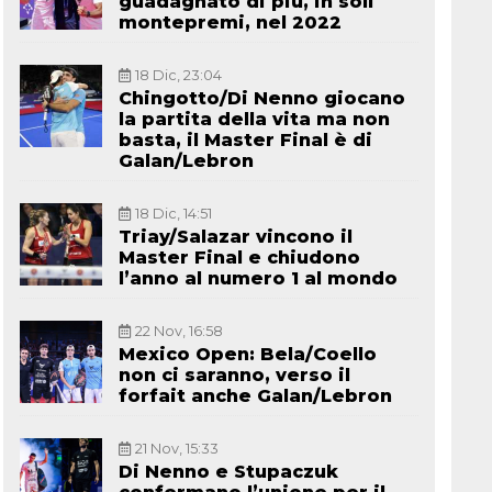
guadagnato di più, in soli
montepremi, nel 2022
18 Dic, 23:04
Chingotto/Di Nenno giocano
la partita della vita ma non
basta, il Master Final è di
Galan/Lebron
18 Dic, 14:51
Triay/Salazar vincono il
Master Final e chiudono
l’anno al numero 1 al mondo
22 Nov, 16:58
Mexico Open: Bela/Coello
non ci saranno, verso il
forfait anche Galan/Lebron
21 Nov, 15:33
Di Nenno e Stupaczuk