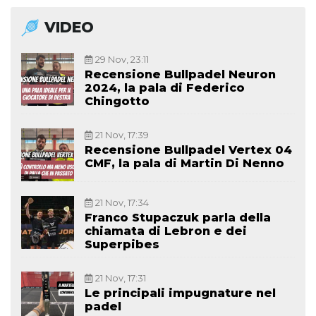
VIDEO
29 Nov, 23:11
Recensione Bullpadel Neuron
2024, la pala di Federico
Chingotto
21 Nov, 17:39
Recensione Bullpadel Vertex 04
CMF, la pala di Martin Di Nenno
21 Nov, 17:34
Franco Stupaczuk parla della
chiamata di Lebron e dei
Superpibes
21 Nov, 17:31
Le principali impugnature nel
padel