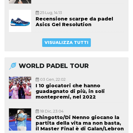
25 Lug, 14:13
Recensione scarpe da padel
Asics Gel Resolution
VISUALIZZA TUTTI
WORLD PADEL TOUR
03 Gen, 22:02
I 10 giocatori che hanno
guadagnato di più, in soli
montepremi, nel 2022
18 Dic, 23:04
Chingotto/Di Nenno giocano la
partita della vita ma non basta,
il Master Final è di Galan/Lebron