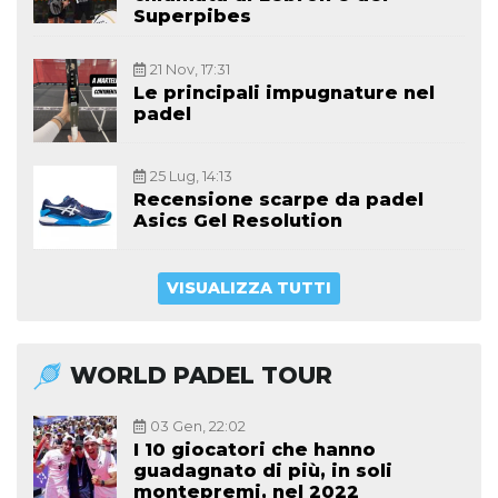
Superpibes
21 Nov, 17:31
Le principali impugnature nel
padel
25 Lug, 14:13
Recensione scarpe da padel
Asics Gel Resolution
VISUALIZZA TUTTI
WORLD PADEL TOUR
03 Gen, 22:02
I 10 giocatori che hanno
guadagnato di più, in soli
montepremi, nel 2022